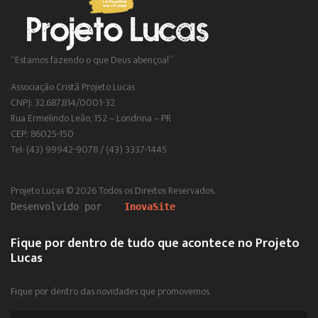
“Estamos fazendo o que Deus abençoa!”
Associação Cristã Projeto Lucas
CNPJ: 32.687.814/0001-32
Rua Ermelindo Leão, 152 – Londrina – PR
CEP: 86025-150
Tel: (43) 99942-9078 / (43) 3337-1445
Projeto Lucas ©
2026 Todos os Direitos Reservados.
Desenvolvido por
InovaSite
Fique por dentro de tudo que acontece no Projeto
Lucas
Fique por dentro das novidades que promovemos