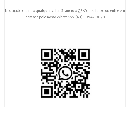
Nos ajude doando qualquer valor. Scaneio o QR-Code abaixo ou entre em
contato pelo nosso WhatsApp: (43) 99942-9078